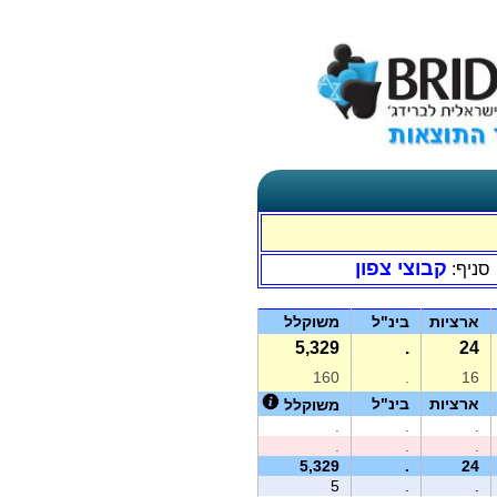
קבוצי צפון
סניף:
ארציות
בינ"ל
משוקלל
5,329
.
24
160
.
16
ארציות
בינ"ל
משוקלל
.
.
.
.
.
.
5,329
.
24
5
.
.